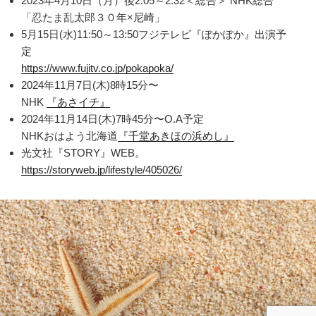
2023年4月10日（月）後2:05～2:32＜総合＞ NHK総合
「忍たま乱太郎３０年×尼崎」
5月15日(水)11:50～13:50フジテレビ『ぽかぽか』出演予
定
https://www.fujitv.co.jp/pokapoka/
2024年11月7日(木)8時15分〜
NHK
『あさイチ』
2024年11月14日(木)7時45分〜O.A予定
NHKおはよう北海道
『千堂あきほの浜めし』
光文社『STORY』WEB。
https://storyweb.jp/lifestyle/405026/