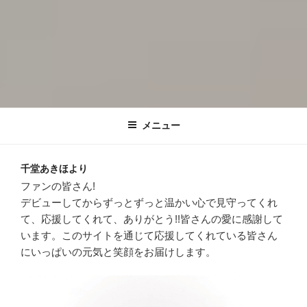
千堂あきほの泣いて暮らすも一生笑っ
AKIHO SENDO/千堂あきほオフィシャルWEBサイト
て暮らすも一生
メニュー
千堂あきほより
ファンの皆さん!
デビューしてからずっとずっと温かい心で見守ってくれ
て、応援してくれて、ありがとう!!皆さんの愛に感謝して
います。このサイトを通じて応援してくれている皆さん
にいっぱいの元気と笑顔をお届けします。