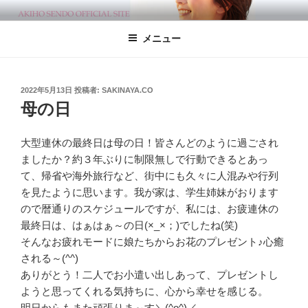
コ
千堂あきほの泣いて暮らすも一生笑っ
AKIHO SENDO/千堂あきほオフィシャルWEBサイト
ン
て暮らすも一生
メニュー
テ
ン
ツ
へ
投
2022年5月13日
投稿者:
SAKINAYA.CO
稿
母の日
ス
日:
キ
ッ
大型連休の最終日は母の日！皆さんどのように過ごされ
プ
ましたか？約３年ぶりに制限無しで行動できるとあっ
て、帰省や海外旅行など、街中にも久々に人混みや行列
を見たように思います。我が家は、学生姉妹がおります
ので暦通りのスケジュールですが、私には、お疲連休の
最終日は、はぁはぁ～の日(×_×；)でしたね(笑)
そんなお疲れモードに娘たちからお花のプレゼント♪心癒
される～(^^)
ありがとう！二人でお小遣い出しあって、プレゼントし
ようと思ってくれる気持ちに、心から幸せを感じる。
明日からもまた頑張りま～す＼(^o^)／