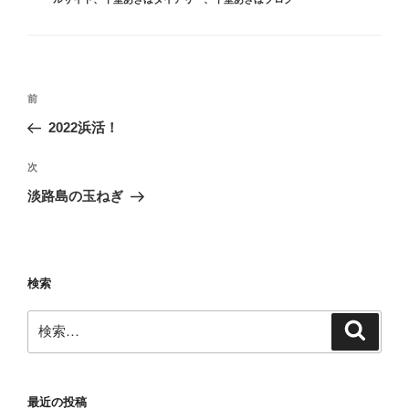
投
前
前
稿
の
2022浜活！
ナ
投
ビ
稿
次
次
ゲ
の
淡路島の玉ねぎ
投
ー
稿
シ
ョ
検索
ン
検
検
索
索:
最近の投稿