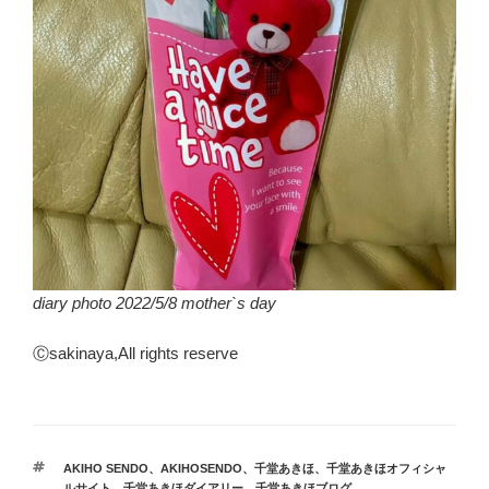
diary photo 2022/5/8 mother`s day
Ⓒsakinaya,All rights reserve
タ
AKIHO SENDO
、
AKIHOSENDO
、
千堂あきほ
、
千堂あきほオフィシャ
グ
ルサイト
、
千堂あきほダイアリー
、
千堂あきほブログ